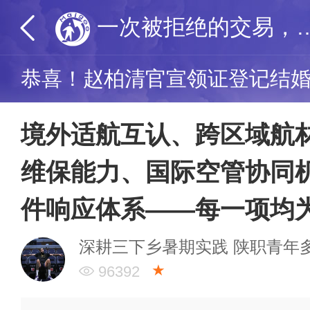
一次被拒绝的交易，却改变了3人命运！一人
恭喜！赵柏清官宣领证登记结婚
境外适航互认、跨区域航
维保能力、国际空管协同
件响应体系——每一项均
深耕三下乡暑期实践 陕职青年
★
96392