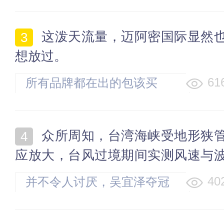
赋予战略属性的重要依据。[2026]
这泼天流量，迈阿密国际显然也不
想放过。
61
所有品牌都在出的包该买
谁？！
众所周知，台湾海峡受地形狭管效
应放大，台风过境期间实测风速与
普遍高于邻近开阔海域，选择此处
40
并不令人讨厌，吴宜泽夺冠
风”，无异于主动跃入风暴眼边缘
后，墨菲的表现挺大气
危区。