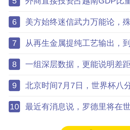
5
外商直接投资占越南GDP比重稳定维持在4.2
6
美方始终迷信武力万能论，殊不知霸权惯性催生的傲慢，只会将
7
从再生金属提纯工艺输出，到跨境铁路信号系统兼容改造，再到远程医学教育平台共建，合作维度贯穿生
8
一组深层数据，更能说明差
9
北京时间7月7日，世界杯八分之
10
最近有消息说，罗德里将在世界杯之后再次接受膝盖手术并长期缺阵，