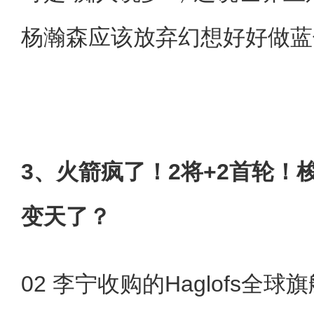
杨瀚森应该放弃幻想好好做蓝
3、火箭疯了！2将+2首轮！
变天了？
02 李宁收购的Haglofs全