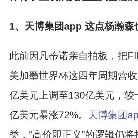
1、天博集团app 这点杨瀚
此前因凡蒂诺亲自拍板，把FIFA
美加墨世界杯这四年周期营收
亿美元上调至130亿美元，较卡
亿美元暴涨72%。
天博集团ap
类，“高价即正义”的逻辑仍